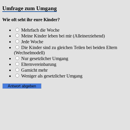
Umfrage zum Umgang
Wie oft seht ihr eure Kinder?
Mehrfach die Woche
Meine Kinder leben bei mir (Alleinerziehend)
Jede Woche
Die Kinder sind zu gleichen Teilen bei beiden Eltern
(Wechselmodell)
Nur gesetzlicher Umgang
Elternvereinbarung
Garnicht mehr
Weniger als gesetzlicher Umgang
Ergebnisse anzeigen
Wird geladen ...
Copyright © 2026
STARKE VÄTER e.V.
. Bereitgestellt von
WordPress
. Theme: Spacious von
ThemeGrill
.
Impressum