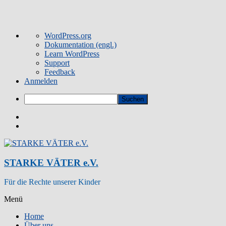
Über
WordPress.org
WordPress
Dokumentation (engl.)
Learn WordPress
Support
Feedback
Anmelden
Suchen
Zum
Inhalt
wechseln
STARKE VÄTER e.V.
Für die Rechte unserer Kinder
Menü
Home
Über uns