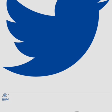
@
·
now