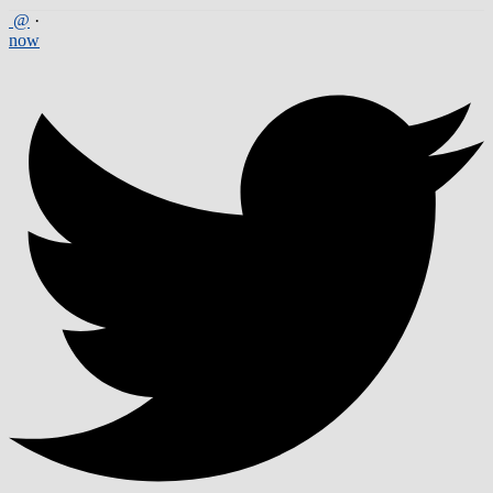
@
·
now