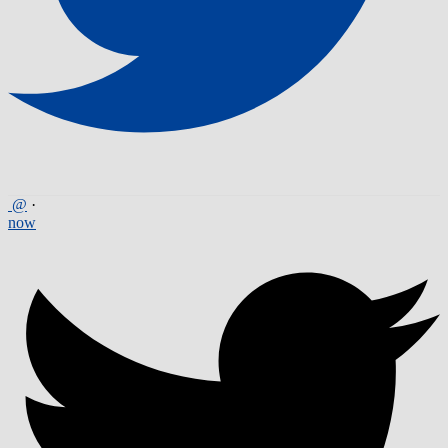
@
·
now