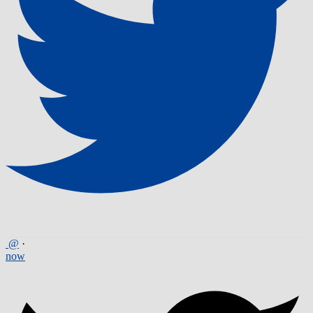
@
·
now